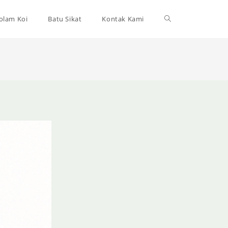
olam Koi
Batu Sikat
Kontak Kami
Toggle
website
search